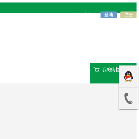
订单查询
登陆
注册
我的购物车